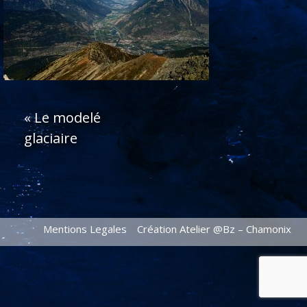
«
Le modelé
glaciaire
Mentions Legales
Création Atelier @Bz – Chamonix