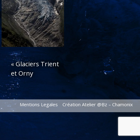
«
Glaciers Trient
et Orny
Mentions Legales
Création Atelier @Bz – Chamonix