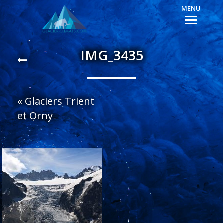
MENU
IMG_3435
«
Glaciers Trient
et Orny