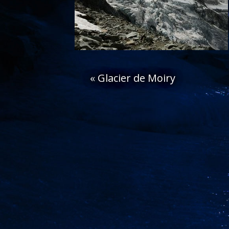
«
Glacier de Moiry