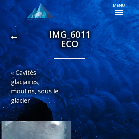
MENU
IMG_6011
ECO
«
Cavités
glaciaires,
moulins, sous le
glacier