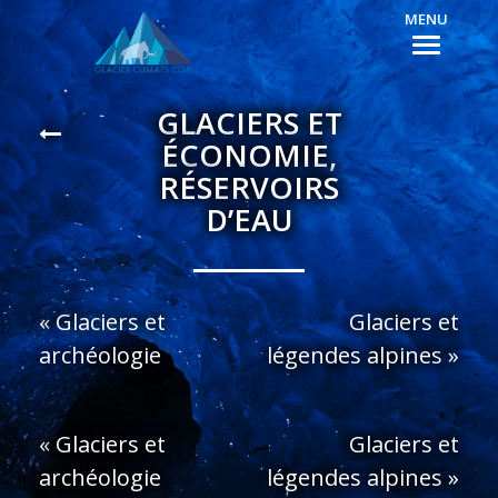
MENU
GLACIERS ET
ÉCONOMIE,
RÉSERVOIRS
D’EAU
«
Glaciers et
Glaciers et
archéologie
légendes alpines
»
«
Glaciers et
Glaciers et
archéologie
légendes alpines
»