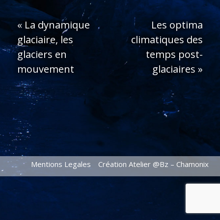
«
La dynamique
Les optima
glaciaire, les
climatiques des
glaciers en
temps post-
mouvement
glaciaires
»
Mentions Legales
Création Atelier @Bz – Chamonix