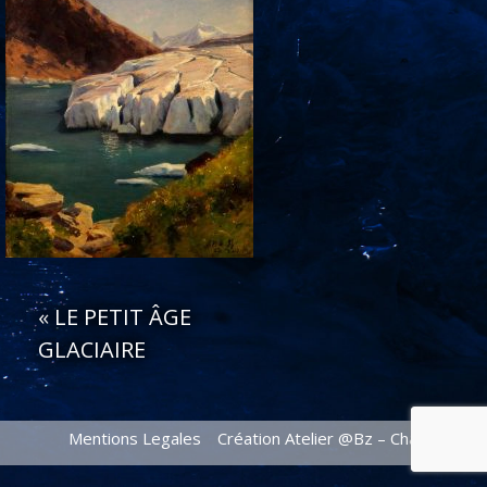
«
LE PETIT ÂGE
GLACIAIRE
Mentions Legales
Création Atelier @Bz – Chamonix