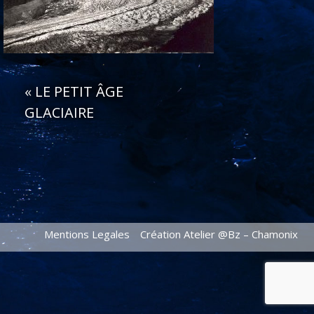
«
LE PETIT ÂGE
GLACIAIRE
Mentions Legales
Création Atelier @Bz – Chamonix