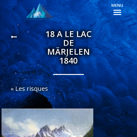
MENU
18 A LE LAC
DE
MÄRJELEN
1840
«
Les risques